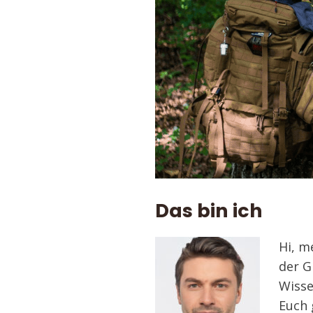
Das bin ich
Hi, m
der G
Wisse
Euch 