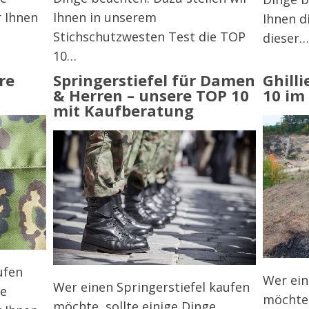
Ihnen in unserem
r Ihnen
Ihnen d
Stichschutzwesten Test die TOP
dieser…
10…
re
Springerstiefel für Damen
Ghilli
& Herren – unsere TOP 10
10 im
mit Kaufberatung
ufen
Wer ein
Wer einen Springerstiefel kaufen
ge
möchte,
möchte, sollte einige Dinge