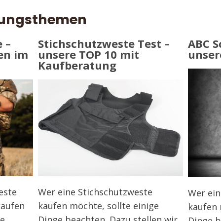
idungsthemen
 –
Stichschutzweste Test –
ABC S
en im
unsere TOP 10 mit
unser
Kaufberatung
Wer eine Stichschutzweste
este
Wer ei
kaufen möchte, sollte einige
kaufen
kaufen 
Dinge beachten. Dazu stellen wir
ge
Dinge b