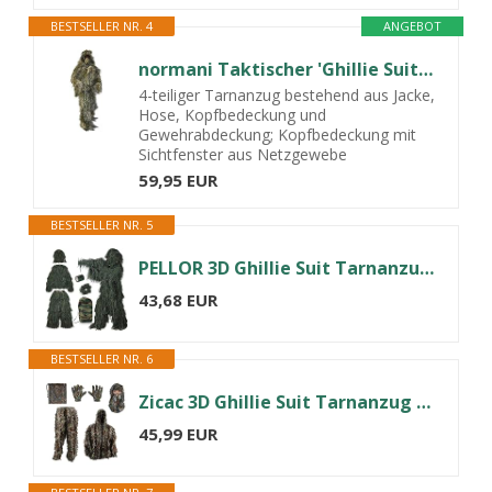
BESTSELLER NR. 4
ANGEBOT
normani Taktischer 'Ghillie Suit' Tarnanzug mit Jacke, Hose, Kopf- und Gewehrabdeckung Farbe Wood-Land Camo Größe XL/XXL
4-teiliger Tarnanzug bestehend aus Jacke,
Hose, Kopfbedeckung und
Gewehrabdeckung; Kopfbedeckung mit
Sichtfenster aus Netzgewebe
59,95 EUR
BESTSELLER NR. 5
PELLOR 3D Ghillie Suit Tarnanzug, Busch Kostüm 6 Stück Set, mit Tarnband
43,68 EUR
BESTSELLER NR. 6
Zicac 3D Ghillie Suit Tarnanzug mit Aufbewahrungstasche Dschungel Kostüm
45,99 EUR