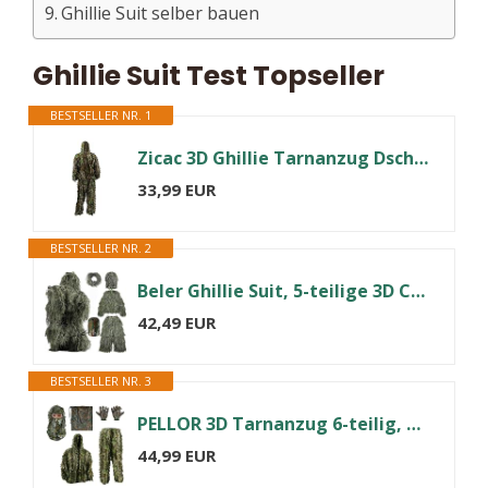
Ghillie Suit selber bauen
Ghillie Suit Test Topseller
BESTSELLER NR. 1
Zicac 3D Ghillie Tarnanzug Dschungel Ghillie Suit Woodland Camouflage Anzug Kleidung Für Jagd Verdeckt Festschmuck
33,99 EUR
BESTSELLER NR. 2
Beler Ghillie Suit, 5-teilige 3D Camouflage Anzug Tarnanzug, Wald und Jagd Verdeckt Kostüm Camouflage Set(Waldgrün, XL/XXL)
42,49 EUR
BESTSELLER NR. 3
PELLOR 3D Tarnanzug 6-teilig, Ghillie Suit mit Kappen, Handschuhe, XL
44,99 EUR