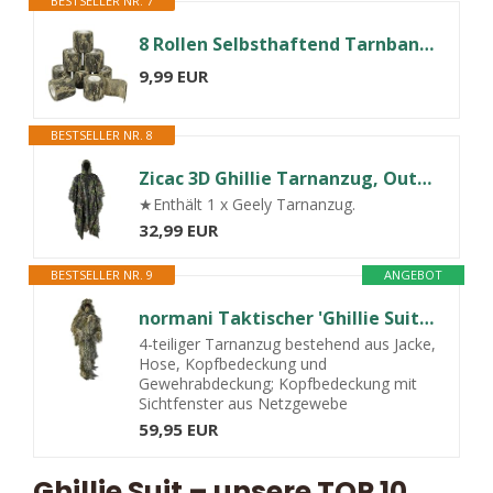
BESTSELLER NR. 7
8 Rollen Selbsthaftend Tarnband Elastische Binde Camouflage Camo Tape 5cm
9,99 EUR
BESTSELLER NR. 8
Zicac 3D Ghillie Tarnanzug, Outdoor mit schnelltrocknend Polyester 3D-Blätter Tarnen Cape Umhang Mantel Stealth Waldjagdbekleidung
★Enthält 1 x Geely Tarnanzug.
32,99 EUR
BESTSELLER NR. 9
ANGEBOT
normani Taktischer 'Ghillie Suit' Tarnanzug mit Jacke, Hose, Kopf- und Gewehrabdeckung Farbe Wood-Land Camo Größe M/L
4-teiliger Tarnanzug bestehend aus Jacke,
Hose, Kopfbedeckung und
Gewehrabdeckung; Kopfbedeckung mit
Sichtfenster aus Netzgewebe
59,95 EUR
Ghillie Suit – unsere TOP 10