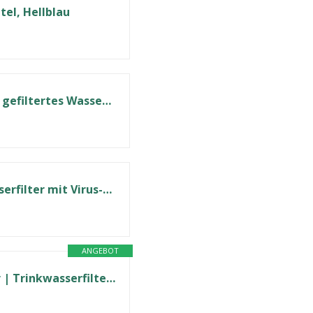
el, Hellblau
ALPENWERT Wasserfilter Outdoor - Trinkwasserfilter für 4000 Liter gefiltertes Wasser - Trinkwasseraufbereitung die 99,99% aller Keime und Bakterien abtötet
Bachgold® Squeeze Wasserfilter Outdoor – Ultraleichter Trinkwasserfilter mit Virus-Filtration für Camping, Survival, Notfall, Bushcraft | Filtert Viren, Bakterien & Mikroplastik (Grau, 1000ml)
ANGEBOT
Katadyn Pocket Wasserfilter Outdoor Pumpfilter mit Keramikfilter | Trinkwasserfilter für Camping Trekking Expedition Reise Survival Notfallvorsorge | robust, langlebig, wartungsfreundlich