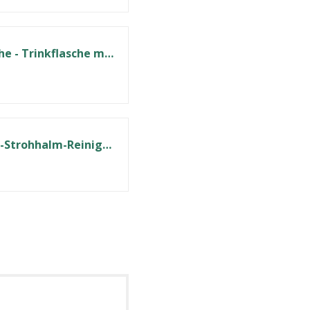
OutdoorFriends - Wasserfilter Outdoor Survival - Wasserfilter Flasche - Trinkflasche mit Filter - Wasseraufbereiter Trinkwasser [EasyPress] 0,01 µm 2000L Filterkapazität entfernt 99,9% Bakterien
Membrane Solutions Tragbarer Wasserfilter-Strohhalm-Filtrations-Strohhalm-Reiniger, Überlebensausrüstung für Wandern, Camping, Reisen und Notfall, Blau, 4 Stück