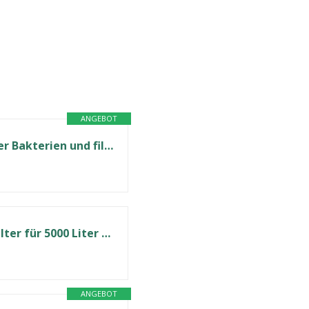
ANGEBOT
Bachgold® Profi Outdoor Wasserfilter Flasche I Entfernt 99,99% aller Bakterien und filtert Mikroplastik, Partikel und Chlor I Blackout & Krisensicher (Schwarz, 500ml)
Membrane Solutions Wasserfilter Outdoor Camping, Trinkwasserfilter für 5000 Liter gefiltertes Wasser, Filtergenauigkeit bis zu 0,1 Mikron, Entfernt 99,9999% E.Coli, BPA-frei, 1 Pack
ANGEBOT