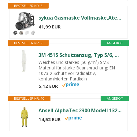
BESTSELLER NR. 8
sykua Gasmaske Vollmaske,Atemschutzmaske Staub Survival Nuklear und Chemie mit 40-mm-Aktivkohlefilter,Staubmasken Atemschutz Feinstaub für Gase Dämpfe, Chemikalien,Sprühen, Schleifen,Malerei,Polieren
41,99 EUR
BESTSELLER NR. 9
ANGEBOT
3M 4515 Schutzanzug, Typ 5/6, Größe L, Weiß
Weiches und starkes (50 g/m²) SMS-
Material für starke Beanspruchung; EN
1073-2 Schutz vor radioaktiv,
kontaminierten Partikeln
5,12 EUR
BESTSELLER NR. 10
ANGEBOT
Ansell AlphaTec 2300 Modell 132, Einweg-Schutzanzug, Chemikalienschutz Typ 3/4/5, Wasserdichter Ganzkörperanzug, Arbeitsoverall in robuster Qualität, Schutzanzug gelb, 1 Stück, Gr. XL
14,52 EUR