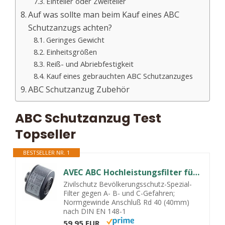
Einteiler oder Zweiteiler
Auf was sollte man beim Kauf eines ABC
Schutzanzugs achten?
Geringes Gewicht
Einheitsgrößen
Reiß- und Abriebfestigkeit
Kauf eines gebrauchten ABC Schutzanzuges
ABC Schutzanzug Zubehör
ABC Schutzanzug Test
Topseller
BESTSELLER NR. 1
AVEC ABC Hochleistungsfilter für Vollmaske NBC-3/SL A2B2E2K2HgSXP3 R D
Zivilschutz Bevölkerungsschutz-Spezial-
Filter gegen A- B- und C-Gefahren;
Normgewinde Anschluß Rd 40 (40mm)
nach DIN EN 148-1
59,95 EUR