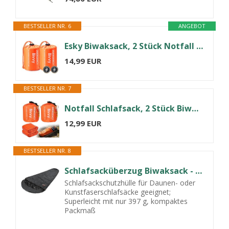
BESTSELLER NR. 6
ANGEBOT
Esky Biwaksack, 2 Stück Notfall Schlafsack Biwaksäcke Wasserdicht Thermo Leicht Wasserdicht Überlebenssack Mit Pfeife und Kompass Ausrüstung Survival Ideal zum Zelten Wandern und Abenteuer Orange
14,99 EUR
BESTSELLER NR. 7
Notfall Schlafsack, 2 Stück Biwaksack Ültraleicht, Überleben Schlafsack, Survival Ausrüstung, Rettungsdecken für Wandern, Reisen, Outdoor-Aktivitäten und Rucksackreisen
12,99 EUR
BESTSELLER NR. 8
Schlafsacküberzug Biwaksack - 100% Wind- und wasserdicht, Atmungsaktivität: 3000 MVP (230 cm x 90 cm) Anthrazit 230 x 90 x 60 cm - RV Links
Schlafsackschutzhülle für Daunen- oder
Kunstfaserschlafsäcke geeignet;
Superleicht mit nur 397 g, kompaktes
Packmaß