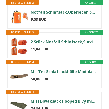
BESTSELLER NR. 2
ANGEBOT
Notfall Schlafsack,Überleben Schlafsack, Survival Biwaksack Erste Hilfe Rettungsdecken Wasserdicht Notfalldecke Warm Tube Zelt Ultraleicht Hitzeabweisend Kälteschutz Rettungszelt für Outdoor
9,59 EUR
BESTSELLER NR. 3
ANGEBOT
2 Stück Notfall Schlafsack,Survival Biwaksack,Rettungsdecken,Überleben Schlafsack, Notfalldecken,Survival Ausrüstung für Camping und Outdoor-Wandern
11,04 EUR
BESTSELLER NR. 4
ANGEBOT
Mil-Tec Schlafsackhülle Modular 3-Lagen Laminat • Wasserdichter Biwaksack mit atmungsaktiver Membran & 2-Wege-Reißverschluss • Schlafsack-Hülle mit Packsack für Camping, Trekking & Survival • Coyote
50,00 EUR
BESTSELLER NR. 5
MFH Biwaksack Hooped Bivy mit Gestänge, 3-Lagen-Laminat, Wasserdicht, Atmungsaktiv, Oliv, 235 x 70/95 x 45 cm
74,86 EUR