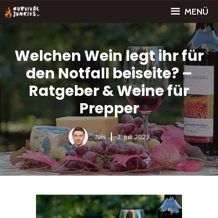
Zum
MENÜ
Inhalt
springen
Welchen Wein legt ihr für
den Notfall beiseite? –
Ratgeber & Weine für
Prepper
Nils
2. Juli 2023