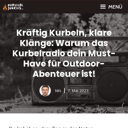
Zum
MENÜ
Inhalt
springen
Kräftig Kurbeln, klare
Klänge: Warum das
Kurbelradio dein Must-
Have für Outdoor-
Abenteuer ist!
Nils
7. Mai 2023